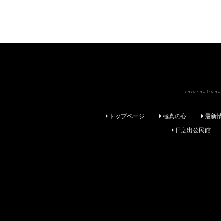
Internatio
トップページ
極真の心
最新
日之出公民館