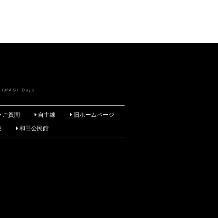
 IMAGI Dojo
ご質問
自主練
旧ホームページ
校
和田公民館