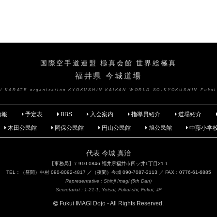
国際空手道連盟 極真会館 世界総極真
福井県 今城道場
nal KARATE organization KYOKUSHIN KAIKAN WORLD SO-KYOKUSHIN Fukui
情報
予定表
BBS
入会案内
指導員紹介
道場紹介
木田公民館
岡保公民館
円山公民館
旭公民館
中藤小学
代表 今城 真治
【事務局】〒910-0846 福井県福井市四ッ井1丁目21-1
TEL：（昼間）中村 090-8092-4817 ／（夜間）今城 090-7087-3113 ／ FAX：0776-61-6885
Representative : Shinji Imagi (5th Dan)
Secretariat : 1-21-1, Yotsui, Fukui-shi, Fukui, JP
Fukui IMAGI Dojo - All Rights Reserved.