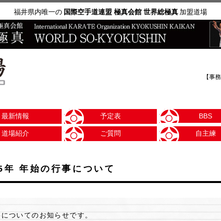
福井県内唯一の
国際空手道連盟 極真会館 世界総極真
加盟道場
【事務
最新情報
予定表
BBS
道場紹介
ご質問
自主練
25年 年始の行事について
行事についてのお知らせです。