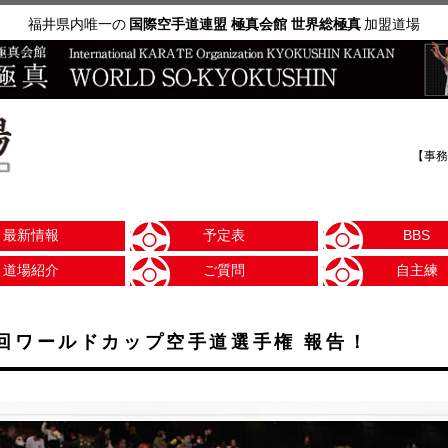
福井県内唯一の
国際空手道連盟 極真会館 世界総極真
加盟道場
【事務
最新情報
予定表
BBS
道場紹介
ご質問
自主練
 第2回ワールドカップ空手道選手権 報告！