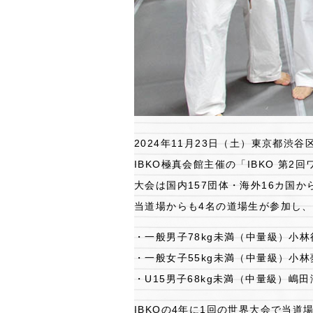
2024年11月23日（土）東京都渋
IBKO極真会館主催の「IBKO 第
大会は国内157団体・海外16カ国か
当道場からも4名の道場生が参加し
・一般男子78kg未満（中量級）小
・一般女子55kg未満（中量級）小
・U15男子68kg未満（中量級）嶋
IBKOの4年に1回の世界大会で当