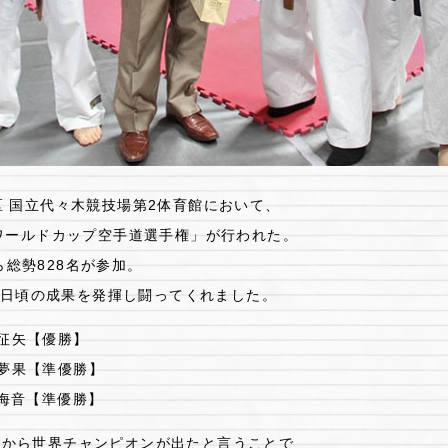
谷区 国立代々木競技場第2体育館において、
2回ワールドカップ空手道選手権」が行われた。
ら総勢828名が参加。
、日頃の成果を発揮し闘ってくれました。
林征矢【優勝】
林夢果【準優勝】
田海音【準優勝】
道場から世界チャンピオンが出たと言うことで