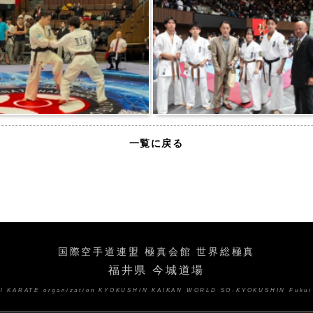
一覧に戻る
国際空手道連盟 極真会館 世界総極真
福井県 今城道場
nal KARATE organization KYOKUSHIN KAIKAN WORLD SO-KYOKUSHIN Fukui