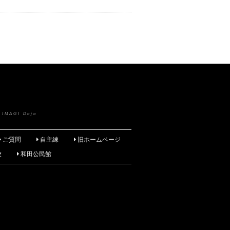
 IMAGI Dojo
ご質問
自主練
旧ホームページ
校
和田公民館