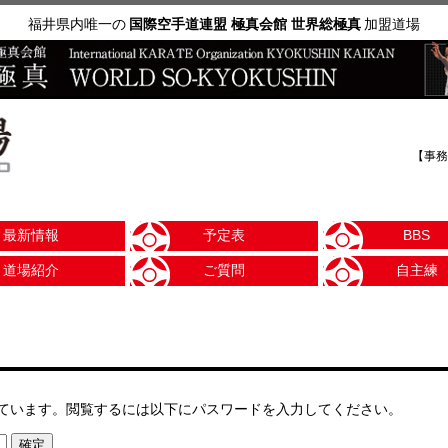
福井県内唯一の
国際空手道連盟 極真会館 世界総極真
加盟道場
【事務
最新情報
予定表
BBS
道場紹介
ご質問
自主練
ています。閲覧するには以下にパスワードを入力してください。