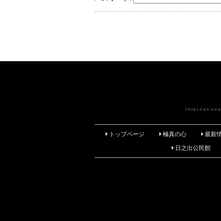
Internatio
トップページ
極真の心
最新
日之出公民館