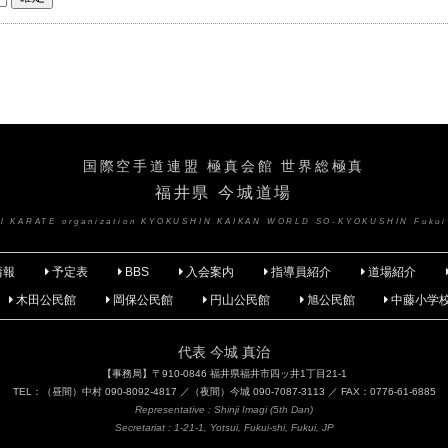
国際空手道連盟 極真会館 世界総極真
福井県 今城道場
nal KARATE organization KYOKUSHIN KAIKAN WORLD SO-KYOKUSHIN Fukui
情報
予定表
BBS
入会案内
指導員紹介
道場紹介
木田公民館
岡保公民館
円山公民館
旭公民館
中藤小学
代表 今城 真治
【事務局】〒910-0846 福井県福井市四ッ井1丁目21-1
TEL：（昼間）中村 090-8092-4817 ／（夜間）今城 090-7087-3113 ／ FAX：0776-61-6885
Representative : Shinji Imagi (5th Dan)
Secretariat : 1-21-1, Yotsui, Fukui-shi, Fukui, JP