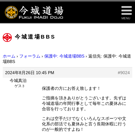
MENU
今城道場BBS
ホーム
›
フォーラム
›
保護中: 今城道場BBS
›
返信先: 保護中: 今城道
場BBS
2024年8月26日 10:45 PM
#9024
今城真治
ゲスト
保護者の方にお答え致します！
ご指摘を頂きありがとうございます。先ずは
今城道場の年間行事として毎年この夏休みに
合宿を行っております。
これは空手だけでなくいろんなスポーツや文
化系の部活でも夏休みと言う長期休暇に行う
のが一般的ですよね！