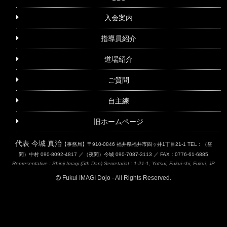
入会案内
指導員紹介
道場紹介
ご質問
自主練
旧ホームページ
代表 今城 真治
【事務局】〒910-0846 福井県福井市四ッ井1丁目21-1
TEL：（昼
間）中村 090-8092-4817 ／（夜間）今城 090-7087-3113 ／ FAX：0776-61-6885
Representative : Shinji Imagi (5th Dan)
Secretariat : 1-21-1, Yotsui, Fukui-shi, Fukui, JP
Fukui IMAGI Dojo - All Rights Reserved.