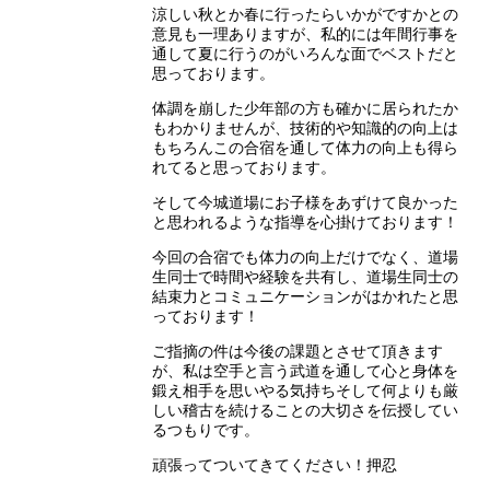
涼しい秋とか春に行ったらいかがですかとの
意見も一理ありますが、私的には年間行事を
通して夏に行うのがいろんな面でベストだと
思っております。
体調を崩した少年部の方も確かに居られたか
もわかりませんが、技術的や知識的の向上は
もちろんこの合宿を通して体力の向上も得ら
れてると思っております。
そして今城道場にお子様をあずけて良かった
と思われるような指導を心掛けております！
今回の合宿でも体力の向上だけでなく、道場
生同士で時間や経験を共有し、道場生同士の
結束力とコミュニケーションがはかれたと思
っております！
ご指摘の件は今後の課題とさせて頂きます
が、私は空手と言う武道を通して心と身体を
鍛え相手を思いやる気持ちそして何よりも厳
しい稽古を続けることの大切さを伝授してい
るつもりです。
頑張ってついてきてください！押忍