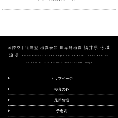
福井県 今城
国際空手道連盟 極真会館 世界総極真
道場
International KARATE organization KYOKUSHIN KAIKAN
WORLD SO-KYOKUSHIN Fukui IMAGI Dojo
トップページ
極真の心
最新情報
予定表