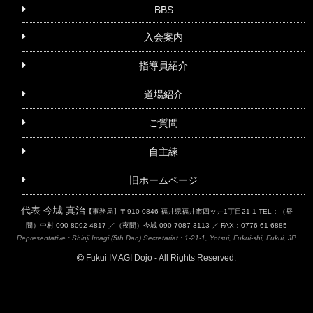
BBS
入会案内
指導員紹介
道場紹介
ご質問
自主練
旧ホームページ
代表 今城 真治
【事務局】〒910-0846 福井県福井市四ッ井1丁目21-1
TEL：（昼
間）中村 090-8092-4817 ／（夜間）今城 090-7087-3113 ／ FAX：0776-61-6885
Representative : Shinji Imagi (5th Dan)
Secretariat : 1-21-1, Yotsui, Fukui-shi, Fukui, JP
Fukui IMAGI Dojo - All Rights Reserved.