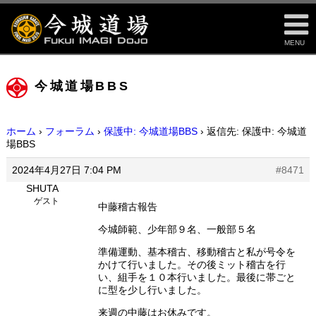
MENU
今城道場BBS
ホーム
›
フォーラム
›
保護中: 今城道場BBS
›
返信先: 保護中: 今城道
場BBS
2024年4月27日 7:04 PM
#8471
SHUTA
ゲスト
中藤稽古報告
今城師範、少年部９名、一般部５名
準備運動、基本稽古、移動稽古と私が号令を
かけて行いました。その後ミット稽古を行
い、組手を１０本行いました。最後に帯ごと
に型を少し行いました。
来週の中藤はお休みです。