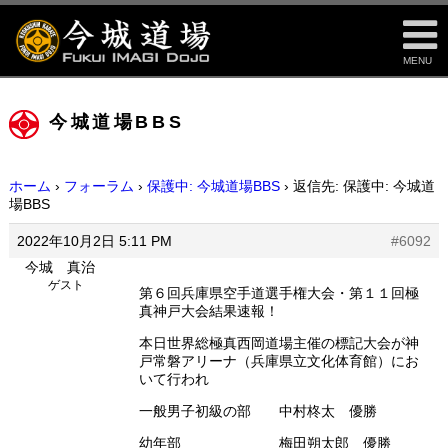
MENU
今城道場BBS
ホーム
›
フォーラム
›
保護中: 今城道場BBS
›
返信先: 保護中: 今城道
場BBS
2022年10月2日 5:11 PM
#6092
今城 真治
ゲスト
第６回兵庫県空手道選手権大会・第１１回極
真神戸大会結果速報！
本日世界総極真西岡道場主催の標記大会が神
戸常磐アリーナ（兵庫県立文化体育館）にお
いて行われ
一般男子初級の部 中村柊太 優勝
幼年部 梅田朔太郎 優勝