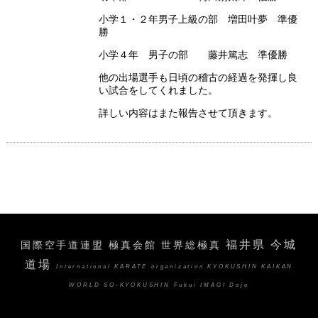
小学１・２年男子上級の部 増田叶夢 準優
勝
小学４年 男子の部 藤井篤志 準優勝
他の出場選手も日頃の稽古の経過を発揮し良
い試合をしてくれました。
詳しい内容はまた報告させて頂きます。
福井県 今城
国際空手道連盟 極真会館 世界総極真
道場
International KARATE organization KYOKUSHIN KAIKAN
WORLD SO-KYOKUSHIN Fukui IMAGI Dojo