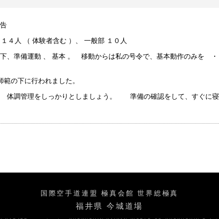
告
 １４人 （ 体験者含む ）、 一般部 １０人
下、準備運動 、 基本 。 移動からは私の号令で、基本動作のみを 
は師範の下に行われました。
。 体調管理をしっかりとしましょう。 準備の確認をして、すぐに寝
国際空手道連盟 極真会館 世界総極真
福井県 今城道場