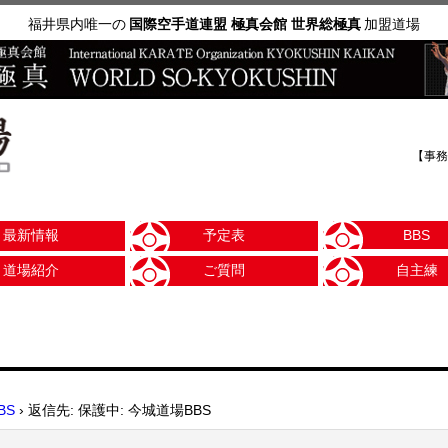
福井県内唯一の
国際空手道連盟 極真会館 世界総極真
加盟道場
【事務
最新情報
予定表
BBS
道場紹介
ご質問
自主練
BS
›
返信先: 保護中: 今城道場BBS