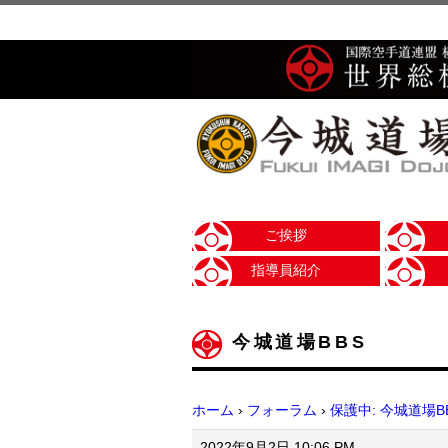
ご挨拶
指導員紹介
今城道場BBS
ホーム
›
フォーラム
›
保護中: 今城道場B
2022年9月2日 10:06 PM