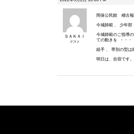
岡保公民館 稽古報
今城師範 、 少年部
今城師範のご指導の
ＳＡＫＡＩ
ての動きを ・・・
ゲスト
組手 、 帯別の型
明日は、合宿です