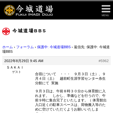
MENU
今城道場BBS
ホーム
›
フォーラム
›
保護中: 今城道場BBS
›
返信先: 保護中: 今城道
場BBS
2022年8月29日 9:45 AM
#5962
ＳＡＫＡＩ
ゲスト
合宿について ・・・ ９月３日（土）、９
月４日（土） 越前町生涯学習センター糸生
分館にて 実施
９月３日は、午前８時３０分から体育館に入
れます。 しかし、準備などを行うので、午
前９時に集合完了といたします。（ 体育館出
入口近くの駐車スペースは、荷物搬入等のた
めに空けていただくようお願いいたしま