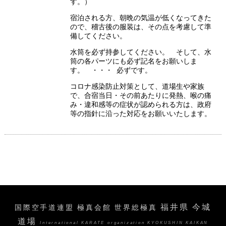
す。）
宿泊される方、朝晩の気温が低くなってきた
ので、稽古後の服装は、その点を考慮して準
備してください。
水筒を必ず持参してください。 そして、水
筒の各パーツにも必ず記名をお願いしま
す。 ・・・ 必ずです。
コロナ感染防止対策として、道場生や家族
で、合宿当日・その前あたりに発熱、喉の痛
み・違和感等の症状が認められる方は、政府
等の指針に沿った対応をお願いいたします。
福井県 今城
国際空手道連盟 極真会館 世界総極真
道場
International KARATE organization KYOKUSHIN KAIKAN