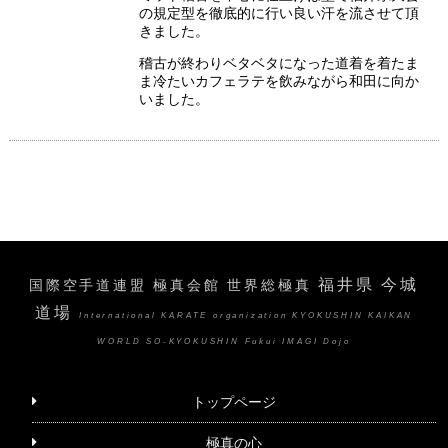
の規定型を徹底的に行い良い汗を流させて頂
きました。
稽古が終わりベタベタになった道着を着たま
ま冷たいカフェラテを飲みながら和田に向か
いました。
福井県 今城
国際空手道連盟 極真会館 世界総極真
道場
International KARATE organization KYOKUSHIN KAIKAN
WORLD SO-KYOKUSHIN Fukui IMAGI Dojo
トップページ
極真の心