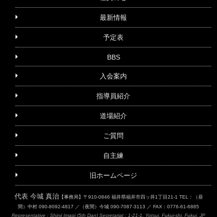
最新情報
予定表
BBS
入会案内
指導員紹介
道場紹介
ご質問
自主練
旧ホームページ
代表 今城 真治
【事務局】〒910-0846 福井県福井市四ッ井1丁目21-1
TEL：（昼
間）中村 090-8092-4817 ／（夜間）今城 090-7087-3113 ／ FAX：0776-61-6885
Representative : Shinji Imagi (5th Dan)
Secretariat : 1-21-1, Yotsui, Fukui-shi, Fukui, JP