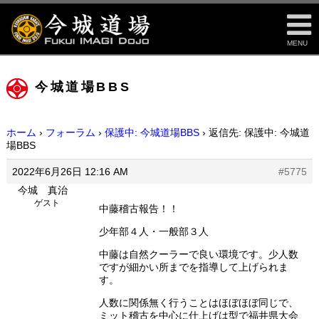
MENU
今城道場BBS
ホーム
›
フォーラム
›
保護中: 今城道場BBS
›
返信先: 保護中: 今城道
場BBS
2022年6月26日 12:16 AM
#5775
今城 真治
ゲスト
中藤稽古報告！！
少年部４人・一般部３人
中藤は自然クーラーで良い環境です。少人数
ですが細かい所までを指導して上げられま
す。
人数に関係無く行うことはほぼほぼ同じで、
ミット稽古を中心に仕上げは型で福井県大会