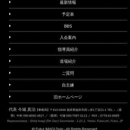
最新情報
予定表
BBS
入会案内
指導員紹介
道場紹介
ご質問
自主練
旧ホームページ
代表 今城 真治
【事務局】〒910-0846 福井県福井市四ッ井1丁目21-1
TEL：（昼
間）中村 090-8092-4817 ／（夜間）今城 090-7087-3113 ／ FAX：0776-61-6885
Representative : Shinji Imagi (5th Dan)
Secretariat : 1-21-1, Yotsui, Fukui-shi, Fukui, JP
Fukui IMAGI Dojo - All Rights Reserved.