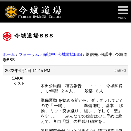
MENU
今城道場BBS
ホーム
›
フォーラム
›
保護中: 今城道場BBS
›
返信先: 保護中: 今城道
場BBS
2022年6月1日 11:45 PM
#5690
SAKAI
ゲスト
木田公民館 稽古報告 ・・・ 今城師範
、 少年部 ２４人 、 一般部 ６人
準備運動 を始める前から、ダラダラしていた
ので「 一喝 」 準備運動 、基本 、移
動 、ミット突き蹴り 、組手 、そして「型」
を少し。 みんなでの稽古は少し早めに終
えて、各自「型」の居残り稽古を 。
昇級審査会が近いとは思えない稽古ほ雰囲気