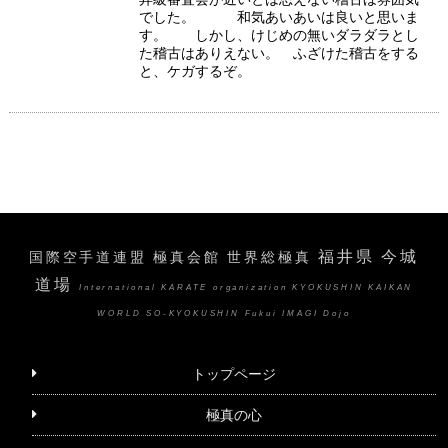
でした。 和気あいあいは良いと思いま
す。 しかし、けじめの無いダラダラとし
た稽古はありえない。 ふざけた稽古をする
と、ケガするぞ。
福井県 今城
国際空手道連盟 極真会館 世界総極真
道場
International KARATE organization KYOKUSHIN KAIKAN
WORLD SO-KYOKUSHIN Fukui IMAGI Dojo
トップページ
極真の心