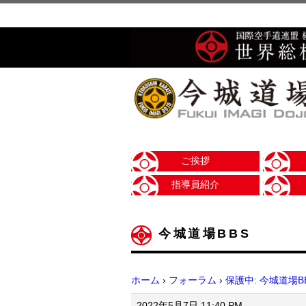
ご挨拶
指導員紹介
今城道場BBS
ホーム
›
フォーラム
›
保護中: 今城道場B
2022年5月7日 11:40 PM