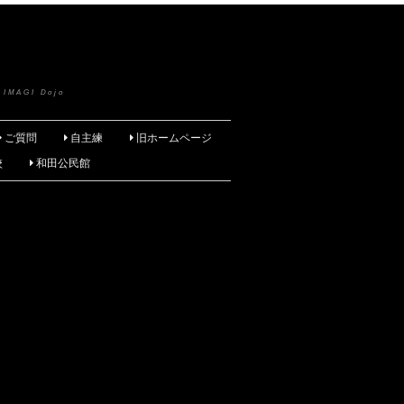
 IMAGI Dojo
ご質問
自主練
旧ホームページ
校
和田公民館