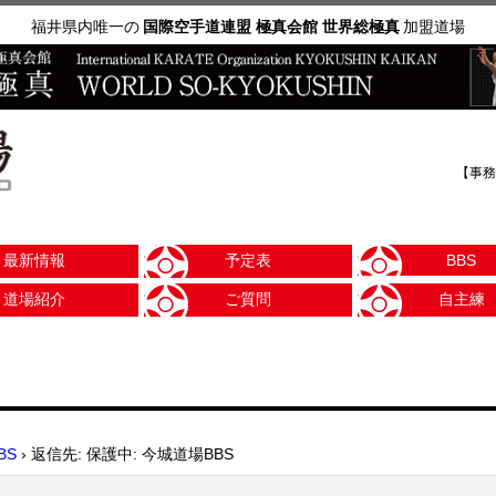
福井県内唯一の
国際空手道連盟 極真会館 世界総極真
加盟道場
【事務
最新情報
予定表
BBS
道場紹介
ご質問
自主練
BS
›
返信先: 保護中: 今城道場BBS