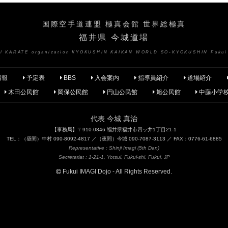
国際空手道連盟 極真会館 世界総極真
福井県 今城道場
nal KARATE organization KYOKUSHIN KAIKAN WORLD SO-KYOKUSHIN Fukui
情報
予定表
BBS
入会案内
指導員紹介
道場紹介
木田公民館
岡保公民館
円山公民館
旭公民館
中藤小学
代表 今城 真治
【事務局】〒910-0846 福井県福井市四ッ井1丁目21-1
TEL：（昼間）中村 090-8092-4817 ／（夜間）今城 090-7087-3113 ／ FAX：0776-61-6885
Representative : Shinji Imagi (5th Dan)
Secretariat : 1-21-1, Yotsui, Fukui-shi, Fukui, JP
Fukui IMAGI Dojo - All Rights Reserved.