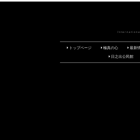
Internatio
トップページ
極真の心
最新
日之出公民館