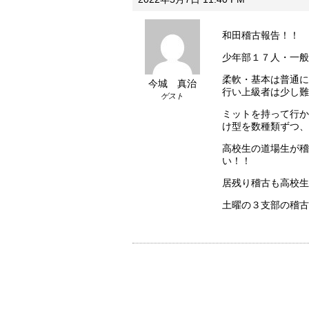
和田稽古報告！！
少年部１７人・一般
柔軟・基本は普通に
今城 真治
行い上級者は少し難
ゲスト
ミットを持って行か
け型を数種類ずつ、
高校生の道場生が稽
い！！
居残り稽古も高校生
土曜の３支部の稽古