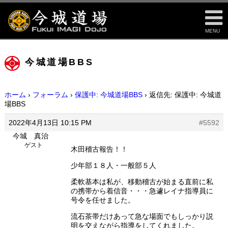
MENU
今城道場BBS
ホーム
›
フォーラム
›
保護中: 今城道場BBS
›
返信先: 保護中: 今城道
場BBS
2022年4月13日 10:15 PM
#5592
今城 真治
ゲスト
木田稽古報告！！
少年部１８人・一般部５人
柔軟基本は私が、移動稽古が始まる直前に私
の携帯から着信音・・・急遽レイナ指導員に
号令を任せました。
流石茶帯だけあって急な場面でもしっかり説
明を交えながら指導をしてくれました。