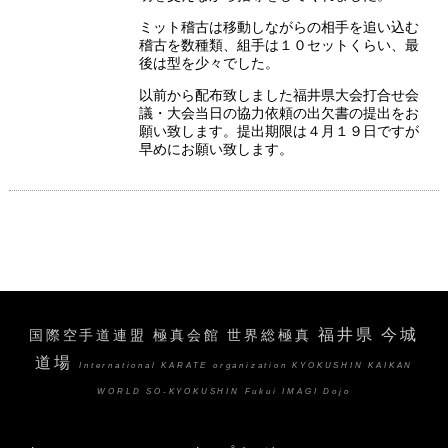
ミット稽古は移動しながらの相手を追い込む
稽古を数種類、組手は１０セットくらい、最
後は型を少々でした。
以前から配布致しました福井県大会打合せ会
議・大会当日の協力依頼の出欠書の提出をお
願い致します。提出期限は４月１９日ですが
早めにお願い致します。
福井県 今城
国際空手道連盟 極真会館 世界総極真
道場
International KARATE organization KYOKUSHIN KAIKAN
WORLD SO-KYOKUSHIN Fukui IMAGI Dojo