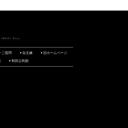
 IMAGI Dojo
ご質問
自主練
旧ホームページ
校
和田公民館