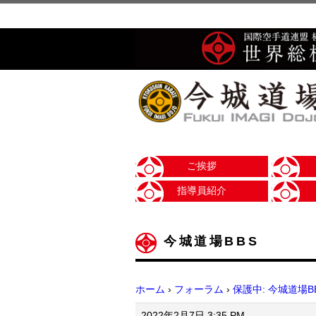
ご挨拶
指導員紹介
今城道場BBS
ホーム
›
フォーラム
›
保護中: 今城道場B
2022年2月7日 3:35 PM