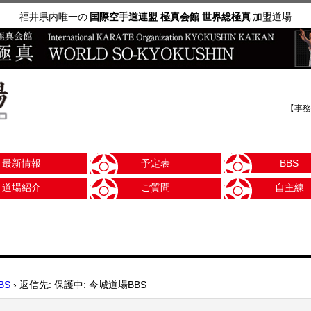
福井県内唯一の
国際空手道連盟 極真会館 世界総極真
加盟道場
【事務
最新情報
予定表
BBS
道場紹介
ご質問
自主練
BS
›
返信先: 保護中: 今城道場BBS