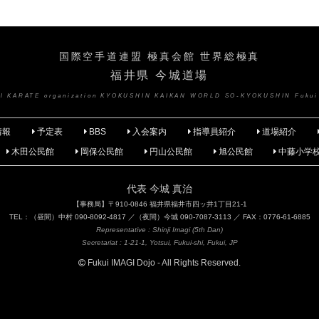
国際空手道連盟 極真会館 世界総極真
福井県 今城道場
nal KARATE organization KYOKUSHIN KAIKAN WORLD SO-KYOKUSHIN Fukui
情報
予定表
BBS
入会案内
指導員紹介
道場紹介
木田公民館
岡保公民館
円山公民館
旭公民館
中藤小学
代表 今城 真治
【事務局】〒910-0846 福井県福井市四ッ井1丁目21-1
TEL：（昼間）中村 090-8092-4817 ／（夜間）今城 090-7087-3113 ／ FAX：0776-61-6885
Representative : Shinji Imagi (5th Dan)
Secretariat : 1-21-1, Yotsui, Fukui-shi, Fukui, JP
Fukui IMAGI Dojo - All Rights Reserved.