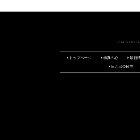
Internatio
トップページ
極真の心
最新
日之出公民館