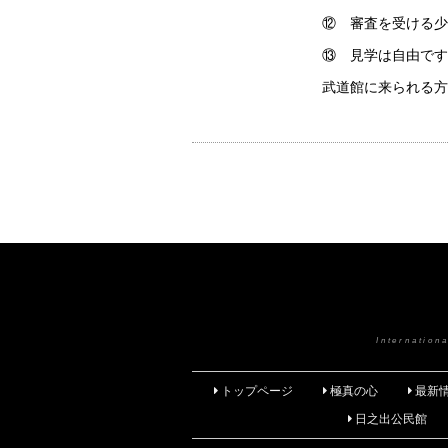
⑫ 審査を受ける少
⑬ 見学は自由です
武道館に来られる方
Internatio
トップページ
極真の心
最新
日之出公民館