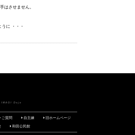
手はさせません。
ように ・・・
 IMAGI Dojo
ご質問
自主練
旧ホームページ
校
和田公民館