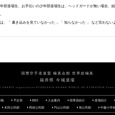
年部道場生、お手伝いの少年部道場生は、ヘッドガードが無い場合、組
。
は、「 書き込みを見ていなかった 」「 知らなかった 」 など言わない
国際空手道連盟 極真会館 世界総極真
福井県 今城道場
nal KARATE organization KYOKUSHIN KAIKAN WORLD SO-KYOKUSHIN Fukui
情報
予定表
BBS
入会案内
指導員紹介
道場紹介
木田公民館
岡保公民館
円山公民館
旭公民館
中藤小学