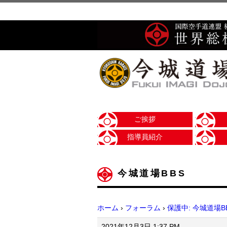
ご挨拶
指導員紹介
今城道場BBS
ホーム
›
フォーラム
›
保護中: 今城道場B
2021年12月3日 1:37 PM