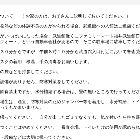
ついて （ お家の方は、お子さんに説明しておいてください。）
発熱などの体調不良の方がおられる場合、武道館への入館はご遠慮くだ
場がいっぱいになった場合、武道館近くにファミリーマート福井武道
グオート」という自動車会社があるので、そこの駐車場に駐車してくだ
３０分からですが、午前８時１０分から武道館入口付近において審査受
スクの着用、検温、手の消毒をお願いします。
の袋などを持参してください。
設備がありません。防寒対策をしてください。
飲食禁止ですが、水分補給する場合は、畳の無いところで行ってくださ
場生は、適宜、防寒対策のためジャンパー等を着用し、水分補給、トイ
ってもかまいません。
帰ってください。 自分が出したゴミでなくても、気が付いたら持ち帰
つくことはやめてください。 審査会場、トイレだけの使用が認められ
・設備などは大切に扱ってください。