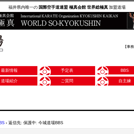
福井県内唯一の
国際空手道連盟 極真会館 世界総極真
加盟道場
【事務
最新情報
予定表
BBS
道場紹介
ご質問
自主練
BS
›
返信先: 保護中: 今城道場BBS