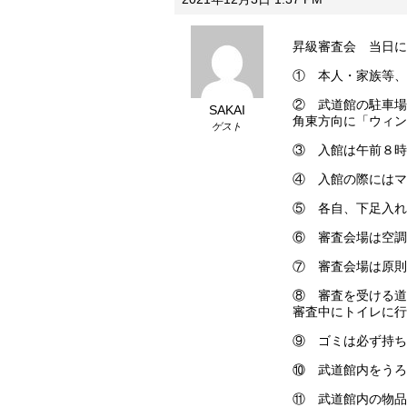
昇級審査会 当日に
① 本人・家族等、
② 武道館の駐車
SAKAI
角東方向に「ウィン
ゲスト
③ 入館は午前８時
④ 入館の際にはマ
⑤ 各自、下足入れ
⑥ 審査会場は空調
⑦ 審査会場は原則
⑧ 審査を受ける道
審査中にトイレに行
⑨ ゴミは必ず持ち
⑩ 武道館内をうろ
⑪ 武道館内の物品