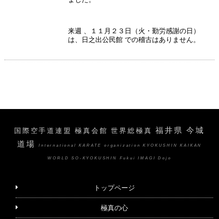
来週 、１１月２３日（火・勤労感謝の日）
は、日之出公民館 での稽古はありません。
福井県 今城
国際空手道連盟 極真会館 世界総極真
道場
International KARATE organization KYOKUSHIN KAIKAN
WORLD SO-KYOKUSHIN Fukui IMAGI Dojo
トップページ
極真の心