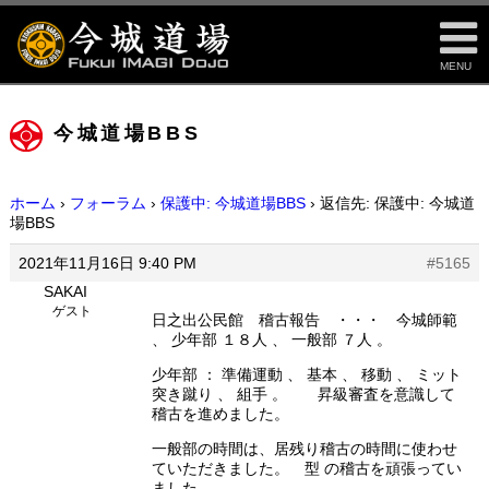
MENU
今城道場BBS
ホーム
›
フォーラム
›
保護中: 今城道場BBS
›
返信先: 保護中: 今城道
場BBS
2021年11月16日 9:40 PM
#5165
SAKAI
ゲスト
日之出公民館 稽古報告 ・・・ 今城師範
、 少年部 １８人 、 一般部 ７人 。
少年部 ： 準備運動 、 基本 、 移動 、 ミット
突き蹴り 、 組手 。 昇級審査を意識して
稽古を進めました。
一般部の時間は、居残り稽古の時間に使わせ
ていただきました。 型 の稽古を頑張ってい
ました。