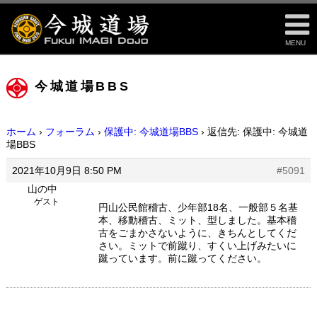
MENU
今城道場BBS
ホーム
›
フォーラム
›
保護中: 今城道場BBS
›
返信先: 保護中: 今城道
場BBS
2021年10月9日 8:50 PM
#5091
山の中
ゲスト
円山公民館稽古、少年部18名、一般部５名基
本、移動稽古、ミット、型しました。基本稽
古をごまかさないように、きちんとしてくだ
さい。ミットで前蹴り、すくい上げみたいに
蹴っています。前に蹴ってください。