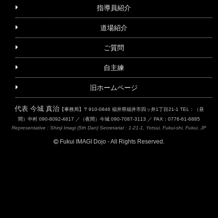
指導員紹介
道場紹介
ご質問
自主練
旧ホームページ
代表 今城 真治
【事務局】〒910-0846 福井県福井市四ッ井1丁目21-1
TEL：（昼
間）中村 090-8092-4817 ／（夜間）今城 090-7087-3113 ／ FAX：0776-61-6885
Representative : Shinji Imagi (5th Dan)
Secretariat : 1-21-1, Yotsui, Fukui-shi, Fukui, JP
Fukui IMAGI Dojo - All Rights Reserved.