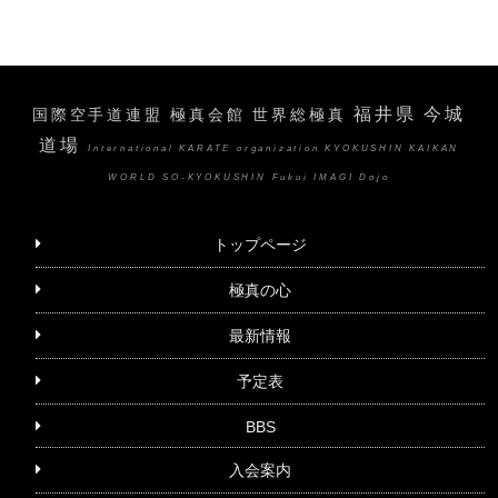
福井県 今城
国際空手道連盟 極真会館 世界総極真
道場
International KARATE organization KYOKUSHIN KAIKAN
WORLD SO-KYOKUSHIN Fukui IMAGI Dojo
トップページ
極真の心
最新情報
予定表
BBS
入会案内