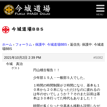
MENU
今城道場BBS
ホーム
›
フォーラム
›
保護中: 今城道場BBS
›
返信先: 保護中: 今城道
場BBS
2021年10月2日 2:39 PM
#5082
今城 真治
ゲスト
円山稽古報告！！
少年部１５人・一般部５人でした。
１時間の時間制限が２時間になり、基本も１
０本から２０本になっただけなのに疲れるの
は年のせいでしょうか？？そのまた以前は基
本は３０本行ってた時代もありました！！
時間が多くなった分基本も移動も説明しなが