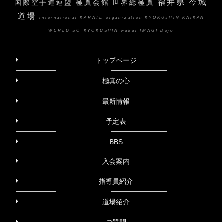
福井県 今城
国際空手道連盟 極真会館 世界総極真
道場
International KARATE organization KYOKUSHIN KAIKAN
WORLD SO-KYOKUSHIN Fukui IMAGI Dojo
トップページ
極真の心
最新情報
予定表
BBS
入会案内
指導員紹介
道場紹介