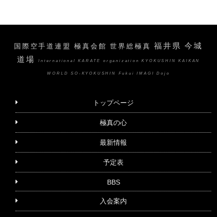
福井県 今城
国際空手道連盟 極真会館 世界総極真
道場
International KARATE organization KYOKUSHIN KAIKAN
WORLD SO-KYOKUSHIN Fukui IMAGI Dojo
トップページ
極真の心
最新情報
予定表
BBS
入会案内