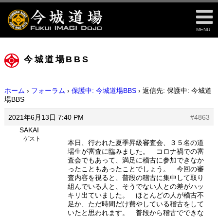
MENU
今城道場BBS
ホーム
›
フォーラム
›
保護中: 今城道場BBS
›
返信先: 保護中: 今城道
場BBS
2021年6月13日 7:40 PM
#4863
SAKAI
ゲスト
本日、行われた夏季昇級審査会、３５名の道
場生が審査に臨みました。 コロナ禍での審
査会でもあって、満足に稽古に参加できなか
ったこともあったことでしょう。 今回の審
査内容を視ると、普段の稽古に集中して取り
組んでいる人と、そうでない人との差がハッ
キリ出ていました。 ほとんどの人が稽古不
足か、ただ時間だけ費やしている稽古をして
いたと思われます。 普段から稽古でできな