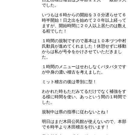
でした。
いつもは６時からの開始を３０分遅らせて６
時半開始！日之出を始めて２０年以上経って
ますが、開始時間に２０人以上居たのは数え
る程でした！
１時間の規制ですので基本は１０本づつ中村
氏動員が進めてくれました！休憩せずに移動
からは私が号令をかけさせていただきまし
た。
１時間のメニューはせわしなくバタバタです
が中身の濃い稽古を考えました。
ミット稽古の後は帯別に型！
わかれた時もただみてるだけでなく補強をす
る様に時間を使い、あっという間の１時間で
した。
規制中は県の指導に従わないとね！
明日はまだ木田公民館が使えないので、本部
で６時半より木田稽古を行います！