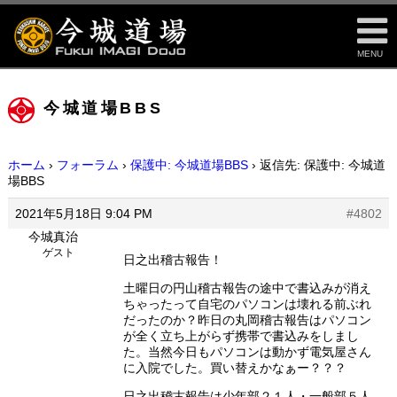
MENU
今城道場BBS
ホーム
›
フォーラム
›
保護中: 今城道場BBS
›
返信先: 保護中: 今城道
場BBS
2021年5月18日 9:04 PM
#4802
今城真治
ゲスト
日之出稽古報告！
土曜日の円山稽古報告の途中で書込みが消え
ちゃったって自宅のパソコンは壊れる前ぶれ
だったのか？昨日の丸岡稽古報告はパソコン
が全く立ち上がらず携帯で書込みをしまし
た。当然今日もパソコンは動かず電気屋さん
に入院でした。買い替えかなぁー？？？
日之出稽古報告は少年部２１人・一般部５人