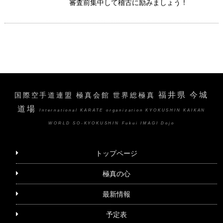
審査前集中して稽古に励みましょう！
福井県 今城
国際空手道連盟 極真会館 世界総極真
道場
International KARATE organization KYOKUSHIN KAIKAN
WORLD SO-KYOKUSHIN Fukui IMAGI Dojo
トップページ
極真の心
最新情報
予定表