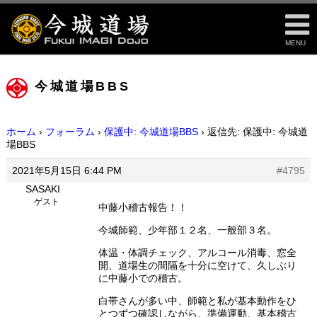
MENU
今城道場BBS
ホーム
›
フォーラム
›
保護中: 今城道場BBS
›
返信先: 保護中: 今城道
場BBS
2021年5月15日 6:44 PM
#4795
SASAKI
ゲスト
中藤小稽古報告！！
今城師範、少年部１２名、一般部３名。
体温・体調チェック、アルコール消毒、窓全
開、道場生の間隔を十分に空けて、久しぶり
に中藤小での稽古。
白帯さんが多い中、師範と私が基本動作をひ
とつずつ確認しながら、準備運動、基本稽古