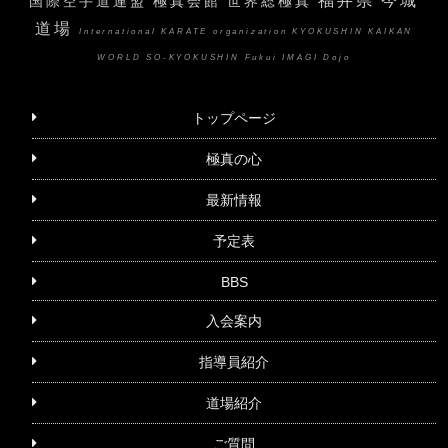
福井県 今城
国際空手道連盟 極真会館 世界総極真
道場
International KARATE organization KYOKUSHIN KAIKAN
WORLD SO-KYOKUSHIN Fukui IMAGI Dojo
トップページ
極真の心
最新情報
予定表
BBS
入会案内
指導員紹介
道場紹介
ご質問