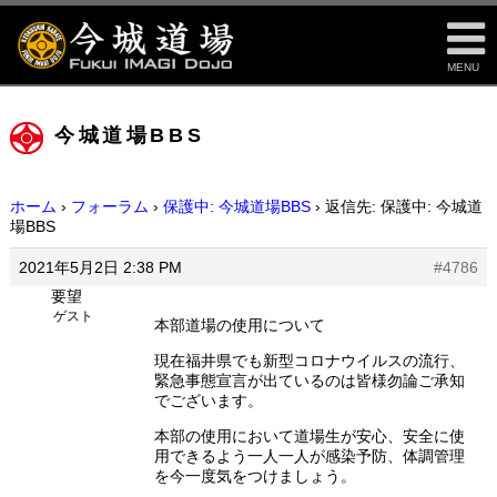
MENU
今城道場BBS
ホーム
›
フォーラム
›
保護中: 今城道場BBS
›
返信先: 保護中: 今城道
場BBS
2021年5月2日 2:38 PM
#4786
要望
ゲスト
本部道場の使用について
現在福井県でも新型コロナウイルスの流行、
緊急事態宣言が出ているのは皆様勿論ご承知
でございます。
本部の使用において道場生が安心、安全に使
用できるよう一人一人が感染予防、体調管理
を今一度気をつけましょう。