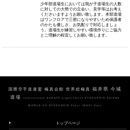
少年部道場生においては我が子道場生の人数
に対しての大勢での立会い、見学等はお考え
くださいますようお願い致します。本部道場
はワンフロアで三密になりやすいため保護者
のかたも優しさ、お気配りで対応しましょ
う。道場生が練習しやすい環境作りにご協力
とご理解の程宜しくお願い致します。
福井県 今城
国際空手道連盟 極真会館 世界総極真
道場
International KARATE organization KYOKUSHIN KAIKAN
WORLD SO-KYOKUSHIN Fukui IMAGI Dojo
トップページ