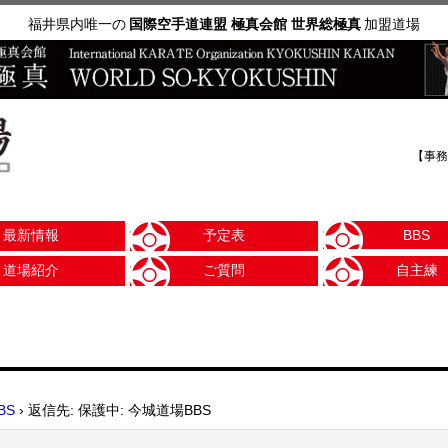
福井県内唯一の
国際空手道連盟 極真会館 世界総極真
加盟道場
【事務
最新情報
予定表
BBS
道場紹介
ご質問
自主練
BS
›
返信先: 保護中: 今城道場BBS