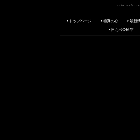
Internatio
トップページ
極真の心
最新
日之出公民館