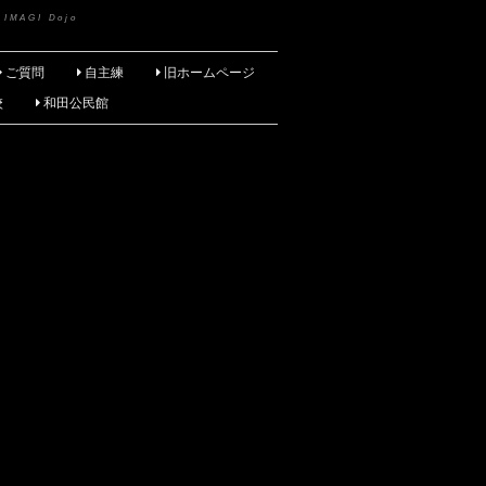
 IMAGI Dojo
ご質問
自主練
旧ホームページ
校
和田公民館