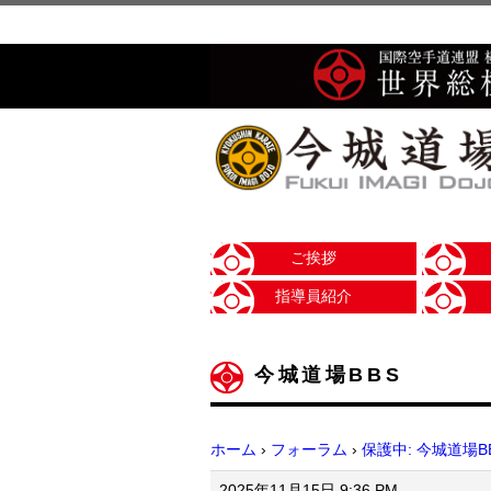
ご挨拶
指導員紹介
今城道場BBS
ホーム
›
フォーラム
›
保護中: 今城道場B
2025年11月15日 9:36 PM