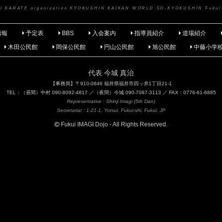
nal KARATE organization KYOKUSHIN KAIKAN WORLD SO-KYOKUSHIN Fukui
情報
予定表
BBS
入会案内
指導員紹介
道場紹介
木田公民館
岡保公民館
円山公民館
旭公民館
中藤小学
代表 今城 真治
【事務局】〒910-0846 福井県福井市四ッ井1丁目21-1
TEL：（昼間）中村 090-8092-4817 ／（夜間）今城 090-7087-3113 ／ FAX：0776-61-6885
Representative : Shinji Imagi (5th Dan)
Secretariat : 1-21-1, Yotsui, Fukui-shi, Fukui, JP
Fukui IMAGI Dojo - All Rights Reserved.