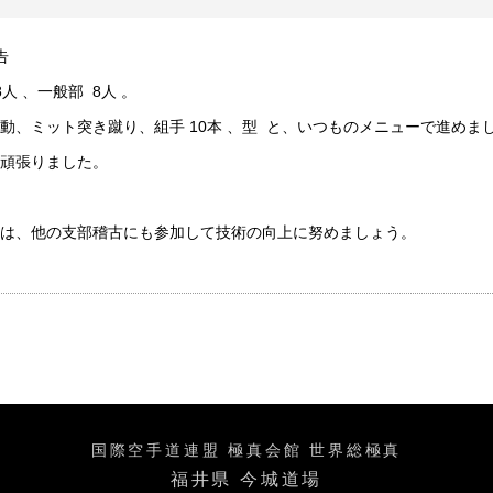
告
人 、一般部 8人 。
動、ミット突き蹴り、組手 10本 、型 と、いつものメニューで進めま
頑張りました。
は、他の支部稽古にも参加して技術の向上に努めましょう。
国際空手道連盟 極真会館 世界総極真
福井県 今城道場