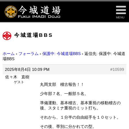
MENU
今城道場BBS
ホーム
›
フォーラム
›
保護中: 今城道場BBS
›
返信先: 保護中: 今城道
場BBS
2025年8月4日 10:09 PM
#10599
佐々木 直樹
ゲスト
丸岡支部 稽古報告！！
少年部７名、一般部５名。
準備運動、基本稽古、基本重視の移動稽古の
後、スタミナ重視のミット打ち。
それから、１分半の自由組手を１０セット。
その後、帯別に分かれての型。