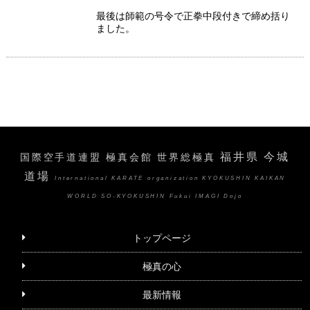
最後は師範の号令で正拳中段付きで締め括り
ました。
福井県 今城
国際空手道連盟 極真会館 世界総極真
道場
International KARATE organization KYOKUSHIN KAIKAN
WORLD SO-KYOKUSHIN Fukui IMAGI Dojo
トップページ
極真の心
最新情報