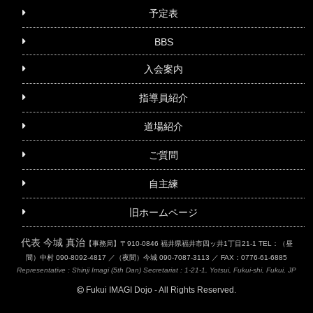
予定表
BBS
入会案内
指導員紹介
道場紹介
ご質問
自主練
旧ホームページ
代表 今城 真治
【事務局】〒910-0846 福井県福井市四ッ井1丁目21-1
TEL：（昼
間）中村 090-8092-4817 ／（夜間）今城 090-7087-3113 ／ FAX：0776-61-6885
Representative : Shinji Imagi (5th Dan)
Secretariat : 1-21-1, Yotsui, Fukui-shi, Fukui, JP
Fukui IMAGI Dojo - All Rights Reserved.