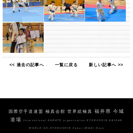
<< 過去の記事へ
一覧に戻る
新しい記事へ >>
福井県 今城
国際空手道連盟 極真会館 世界総極真
道場
International KARATE organization KYOKUSHIN KAIKAN
WORLD SO-KYOKUSHIN Fukui IMAGI Dojo