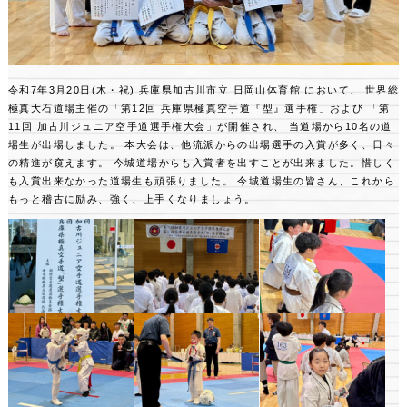
令和7年3月20日(木・祝) 兵庫県加古川市立 日岡山体育館 において、
世界総
極真大石道場主催の「第12回 兵庫県極真空手道『型』選手権」および
「第
11回 加古川ジュニア空手道選手権大会」が開催され、
当道場から10名の道
場生が出場しました。
本大会は、他流派からの出場選手の入賞が多く、日々
の精進が窺えます。
今城道場からも入賞者を出すことが出来ました。惜しく
も入賞出来なかった道場生も頑張りました。
今城道場生の皆さん、これから
もっと稽古に励み、強く、上手くなりましょう。