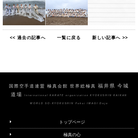
<< 過去の記事へ
一覧に戻る
新しい記事へ >>
福井県 今城
国際空手道連盟 極真会館 世界総極真
道場
International KARATE organization KYOKUSHIN KAIKAN
WORLD SO-KYOKUSHIN Fukui IMAGI Dojo
トップページ
極真の心