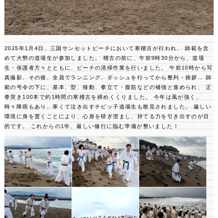
2025年1月4日、三国サンセットビーチにおいて寒稽古が行われ、
師範を含
めて大勢の道場生が参加しました。
稽古の前に、午前9時30分から、道場
生・保護者方々とともに、ビーチの清掃作業を行いました。
午前10時から写
真撮影、その後、全員でランニング、ダッシュを行ってから整列・挨拶…
師
範の号令の下に、基本、型、移動、拳立て・腹筋などの補強と進められ、
正
拳突き100本で約1時間の寒稽古を締めくくりました。
今年は風が強く、
時々降雨もあり、寒くて泣き出すチビッ子道場生も散見されました。
厳しい
環境に身を置くことにより、心身を研ぎ澄まし、持てる力を引き出すのが目
的です。
これからの1年、厳しい修行に臨む準備が整いました！