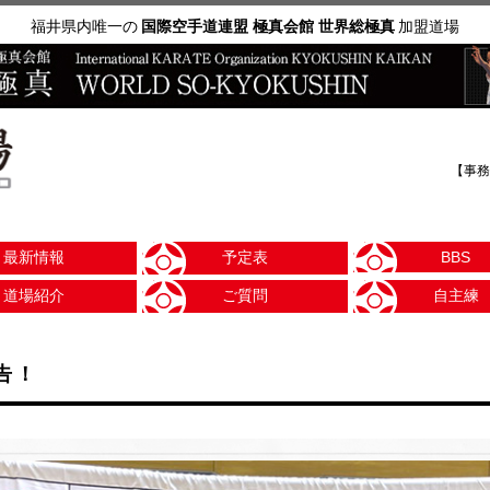
福井県内唯一の
国際空手道連盟 極真会館 世界総極真
加盟道場
【事務
最新情報
予定表
BBS
道場紹介
ご質問
自主練
告！