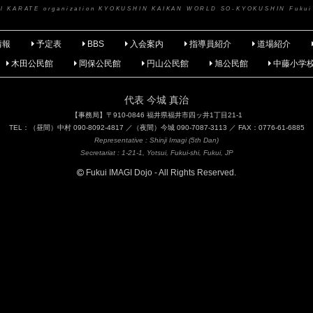
nal KARATE organization KYOKUSHIN KAIKAN WORLD SO-KYOKUSHIN Fukui
情報
予定表
BBS
入会案内
指導員紹介
道場紹介
木田公民館
岡保公民館
円山公民館
旭公民館
中藤小学
代表 今城 真治
【事務局】〒910-0846 福井県福井市四ッ井1丁目21-1
TEL：（昼間）中村 090-8092-4817 ／（夜間）今城 090-7087-3113 ／ FAX：0776-61-6885
Representative : Shinji Imagi (5th Dan)
Secretariat : 1-21-1, Yotsui, Fukui-shi, Fukui, JP
Fukui IMAGI Dojo - All Rights Reserved.