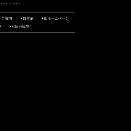
 IMAGI Dojo
ご質問
自主練
旧ホームページ
校
和田公民館