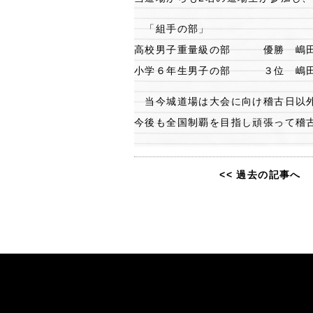
「組手の部」
高校男子重量級の部 優勝 嶋田
小学６年生男子の部 ３位 嶋田
当今城道場は大会に向け稽古日以外
今後も全国制覇を目指し頑張って稽
<< 過去の記事へ