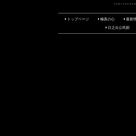
Internatio
トップページ
極真の心
最新
日之出公民館