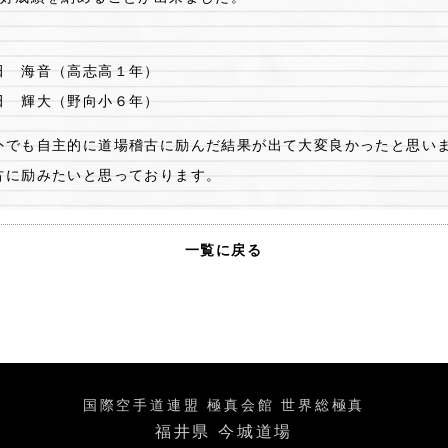
 海音（高志高１年）
 輝大（野向小６年）
でも自主的に道場稽古に励んだ結果が出て大変良かったと思い
古に励みたいと思っております。
一覧に戻る
国際空手道連盟 極真会館 世界総極真
福井県 今城道場