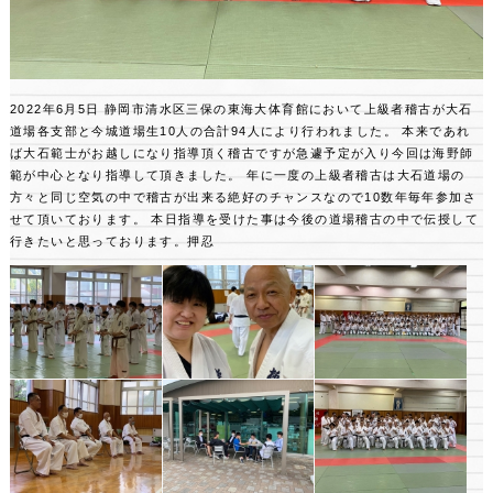
2022年6月5日 静岡市清水区三保の東海大体育館において上級者稽古が大石
道場各支部と今城道場生10人の合計94人により行われました。
本来であれ
ば大石範士がお越しになり指導頂く稽古ですが急遽予定が入り今回は海野師
範が中心となり指導して頂きました。
年に一度の上級者稽古は大石道場の
方々と同じ空気の中で稽古が出来る絶好のチャンスなので10数年毎年参加さ
せて頂いております。
本日指導を受けた事は今後の道場稽古の中で伝授して
行きたいと思っております。押忍