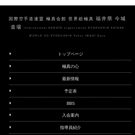
福井県 今城
国際空手道連盟 極真会館 世界総極真
道場
International KARATE organization KYOKUSHIN KAIKAN
WORLD SO-KYOKUSHIN Fukui IMAGI Dojo
トップページ
極真の心
最新情報
予定表
BBS
入会案内
指導員紹介