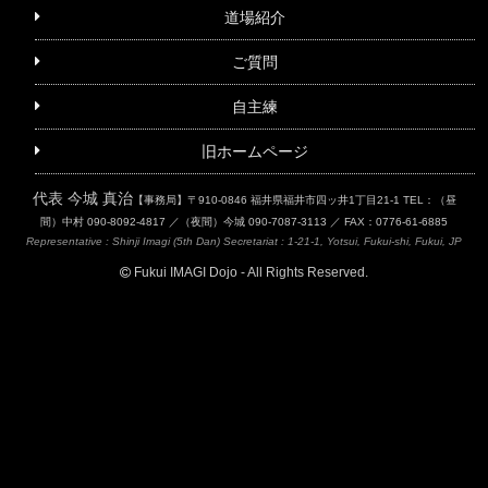
道場紹介
ご質問
自主練
旧ホームページ
代表 今城 真治
【事務局】〒910-0846 福井県福井市四ッ井1丁目21-1
TEL：（昼
間）中村 090-8092-4817 ／（夜間）今城 090-7087-3113 ／ FAX：0776-61-6885
Representative : Shinji Imagi (5th Dan)
Secretariat : 1-21-1, Yotsui, Fukui-shi, Fukui, JP
Fukui IMAGI Dojo - All Rights Reserved.