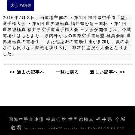
大会の結果
2016年7月３日、当道場主催の
・第1回 福井県空手道「型」
選手権大会
・第5回 世界総極真 福井県恐竜王国杯
・第1回
世界総極真 福井県空手道選手権大会
三大会が開催され、今城
道場生はもとより、県内外からの国際空手道連盟 極真会館 世
界総極真の道場生、
また他流派の道場生達が参加し、夏の暑
さにも負けない熱戦を繰り広げ、非常に盛況な大会となりま
した。
<< 過去の記事へ
一覧に戻る
新しい記事へ >>
福井県 今城
国際空手道連盟 極真会館 世界総極真
道場
International KARATE organization KYOKUSHIN KAIKAN