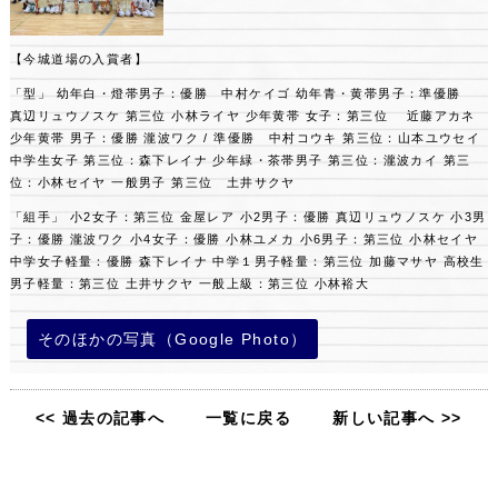
【今城道場の入賞者】
「型」
幼年白・燈帯男子：優勝 中村ケイゴ
幼年青・黄帯男子：準優勝
真辺リュウノスケ
第三位 小林ライヤ
少年黄帯 女子：第三位 近藤アカネ
少年黄帯 男子：優勝 瀧波ワク / 準優勝 中村コウキ
第三位：山本ユウセイ
中学生女子 第三位：森下レイナ
少年緑・茶帯男子 第三位：瀧波カイ
第三
位：小林セイヤ
一般男子 第三位 土井サクヤ
「組手」
小2女子：第三位 金屋レア
小2男子：優勝 真辺リュウノスケ
小3男
子：優勝 瀧波ワク
小4女子：優勝 小林ユメカ
小6男子：第三位 小林セイヤ
中学女子軽量：優勝 森下レイナ
中学１男子軽量：第三位 加藤マサヤ
高校生
男子軽量：第三位 土井サクヤ
一般上級：第三位 小林裕大
そのほかの写真（Google Photo）
<< 過去の記事へ
一覧に戻る
新しい記事へ >>