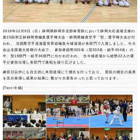
2018年12月9日（日）静岡県静岡市北部体育館において静岡大石道場主催の
第25回村正杯静岡県極真選手権大会・静岡県極真空手「型」選手権大会が行
われ、
当国際空手道連盟世界総極真今城道場が各部門で入賞しました。今大
会は全国最大規模の大会で、
参加者総勢500名（型333名・組手454名）の
中、型18部門・組手36部門に分かれ行われ、
当今城道場から総勢22人の選
手が参加出場し各部門で激戦を繰り広げました。
練習日以外にも自主的に本部道場にて稽古を行っており、
普段の稽古の成果
を充分発揮し成果が結果に
繋がり大変良かったと思っております。
[Text:今城]