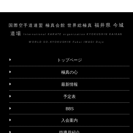
福井県 今城
国際空手道連盟 極真会館 世界総極真
道場
International KARATE organization KYOKUSHIN KAIKAN
WORLD SO-KYOKUSHIN Fukui IMAGI Dojo
トップページ
極真の心
最新情報
予定表
BBS
入会案内
指導員紹介