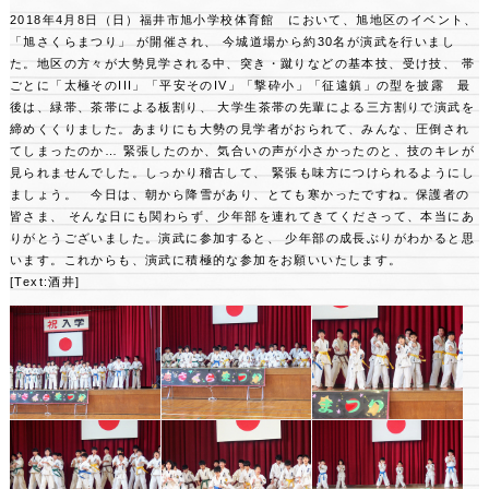
2018年4月8日（日）福井市旭小学校体育館 において、旭地区のイベント、
「旭さくらまつり」 が開催され、
今城道場から約30名が演武を行いまし
た。地区の方々が大勢見学される中、突き・蹴りなどの基本技、受け技、
帯
ごとに「太極そのIII」「平安そのIV」「撃砕小」「征遠鎮」の型を披露 最
後は、緑帯、茶帯による板割り、
大学生茶帯の先輩による三方割りで演武を
締めくくりました。あまりにも大勢の見学者がおられて、みんな、圧倒され
てしまったのか…
緊張したのか、気合いの声が小さかったのと、技のキレが
見られませんでした。しっかり稽古して、
緊張も味方につけられるようにし
ましょう。 今日は、朝から降雪があり、とても寒かったですね。保護者の
皆さま、
そんな日にも関わらず、少年部を連れてきてくださって、本当にあ
りがとうございました。演武に参加すると、
少年部の成長ぶりがわかると思
います。これからも、演武に積極的な参加をお願いいたします。
[Text:酒井]