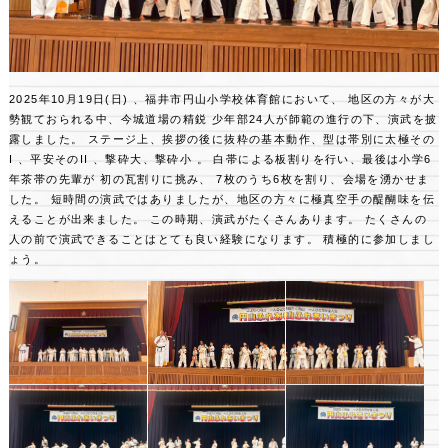
2025年10月19日(日) 、福井市円山小学校体育館において、
地区の方々が大
勢観ておられる中、今城道場の精鋭 少年部24人が師範の進行の下、演武を披
露しました。
ステージ上、挨拶の後に抜粋の基本動作、型は帯別に太極その
I 、平安そのII 、撃砕大、撃砕小 。
白帯による板割りを行い、最後は小学6
年茶帯の先輩が 初の瓦割りに挑み、
7枚のうち6枚を割り、会場を湧かせま
した。
短時間の演武ではありましたが、地区の方々に極真空手の醍醐味を伝
えることが出来ました。
この時期、演武がたくさんあります。
たくさんの
人の前で演武できることはとても良い経験になります。 積極的に参加しまし
ょう。