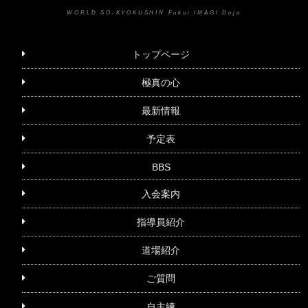
WORLD SO-KYOKUSHIN Fukui IMAGI Dojo
トップページ
極真の心
最新情報
予定表
BBS
入会案内
指導員紹介
道場紹介
ご質問
自主練